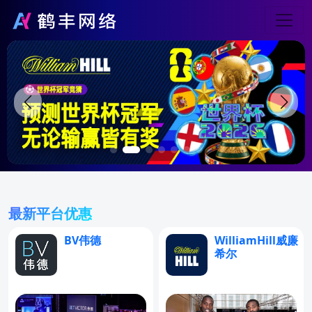
最新平台优惠
BV伟德
WilliamHill威廉
希尔