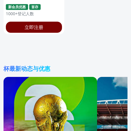
新会员优惠
首存
1000+登记人数
立即注册
杯最新动态与优惠