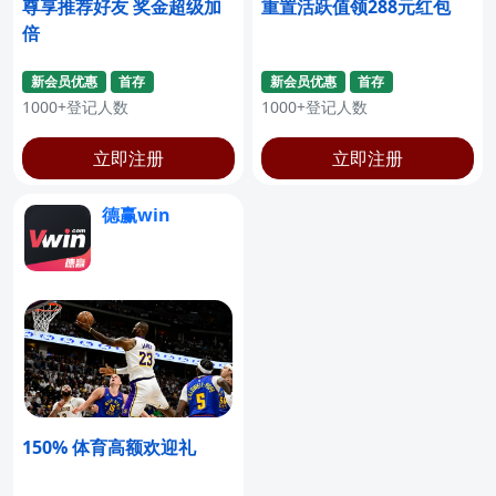
尊享推荐好友 奖金超级加
重置活跃值领288元红包
倍
新会员优惠
首存
新会员优惠
首存
1000+登记人数
1000+登记人数
立即注册
立即注册
德赢win
150% 体育高额欢迎礼