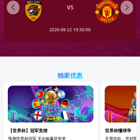
VS
2026-08-22 19:30:00
独家优惠
【世界杯】冠军竞猜
世界杯懂球帝
预测世界杯冠军 无论输赢皆有奖
无需存款，答对即