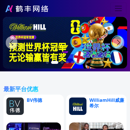
最新平台优惠
BV伟德
WilliamHill威廉
希尔