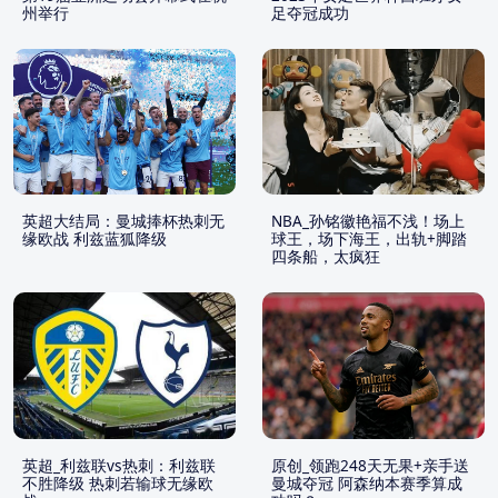
州举行
足夺冠成功
英超大结局：曼城捧杯热刺无
NBA_孙铭徽艳福不浅！场上
缘欧战 利兹蓝狐降级
球王，场下海王，出轨+脚踏
四条船，太疯狂
英超_利兹联vs热刺：利兹联
原创_领跑248天无果+亲手送
不胜降级 热刺若输球无缘欧
曼城夺冠 阿森纳本赛季算成