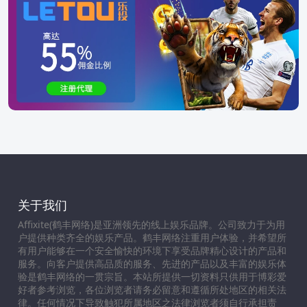
关于我们
Affixite(鹤丰网络)是亚洲领先的线上娱乐品牌。公司致力于为用
户提供种类齐全的娱乐产品。鹤丰网络注重用户体验，并希望所
有用户能够在一个安全愉快的环境下享受品牌精心设计的产品和
服务。向客户提供高品质的服务、先进的产品以及丰富的娱乐体
验是鹤丰网络的一贯宗旨。本站所提供一切资料只供用于博彩爱
好者参考浏览，各位浏览者请务必留意和遵循所处地区的相关法
律。任何情况下导致触犯所属地区之法律浏览者须自行承担责