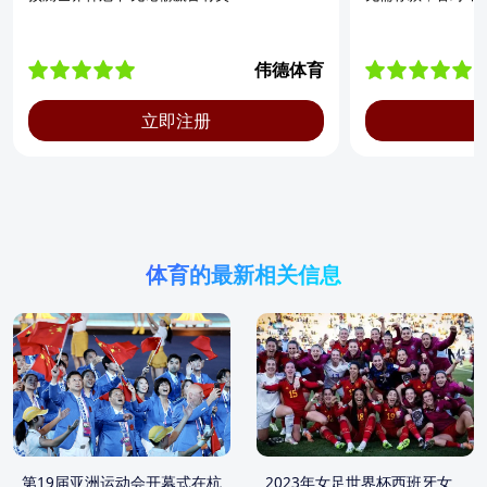
伟德体育
立即注册
体育的最新相关信息
第19届亚洲运动会开幕式在杭
2023年女足世界杯西班牙女