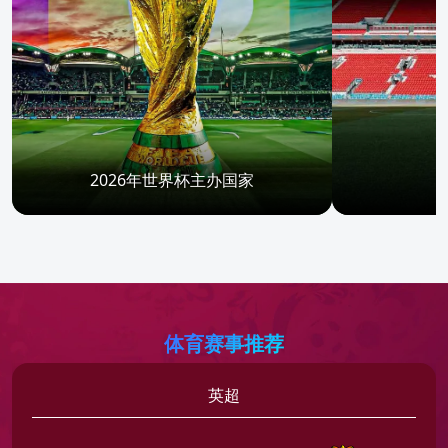
2026年世界杯主办国家
体育赛事推荐
英超